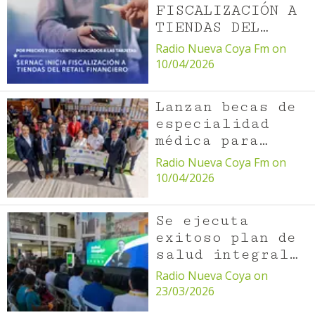
FISCALIZACIÓN A
TIENDAS DEL
RETAIL
Radio Nueva Coya Fm on
FINANCIERO POR
10/04/2026
PRECIOS Y
DESCUENTOS
Lanzan becas de
ASOCIADOS A LAS
especialidad
TARJETAS
médica para
fortalecer la
Radio Nueva Coya Fm on
salud en
10/04/2026
Antofagasta
Se ejecuta
exitoso plan de
salud integral
en María Elena
Radio Nueva Coya on
para fortalecer
23/03/2026
la atención