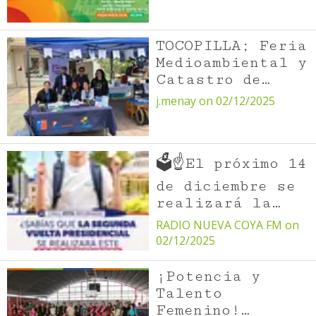
TOCOPILLA; Feria
Medioambiental y
Catastro de
Cuidados
j.menay on 02/12/2025
potencian Barrio
Costa Norte
🗳️☝️El próximo 14
de diciembre se
realizará la
segunda vuelta
RADIO NUEVA COYA FM on
presidencial.
02/12/2025
Conoce todos los
detalles de esta
¡Potencia y
elección en
Talento
Femenino!