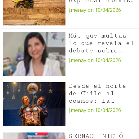
explotar nuevas
fases de rajos
j.menay on 10/04/2026
Mirador y El
Llano en Minera
Centinela
Más que multas:
lo que revela el
debate sobre
bullying y
j.menay on 10/04/2026
responsabilidad
de los padres
Desde el norte
de Chile al
cosmos: la
astronomía
j.menay on 10/04/2026
protagoniza
Puerto de Ideas
Antofagasta 2026
SERNAC INICIÓ