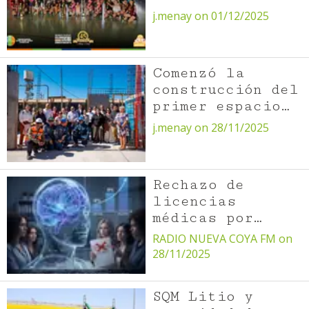
Vóleibol Brilló
j.menay on 01/12/2025
en el 45°
Aniversario de
María Elena
Comenzó la
construcción del
primer espacio
de CoWork en
j.menay on 28/11/2025
Mejillones.
Rechazo de
licencias
médicas por
salud mental
RADIO NUEVA COYA FM on
sube a 13% y
28/11/2025
afecta
principalmente a
SQM Litio y
mujeres