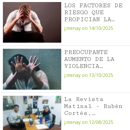
Turística 2025
LOS FACTORES DE
RIESGO QUE
PROPICIAN LA
VIOLENCIA
j.menay on 14/10/2025
INTRAFAMILIAR
PREOCUPANTE
AUMENTO DE LA
VIOLENCIA
INTRAFAMILIAR EN
j.menay on 13/10/2025
LA REGIÓN DE
ANTOFAGASTA
La Revista
Matinal - Rubén
Cortés,
psicólogo de la
j.menay on 12/08/2025
Oficina de