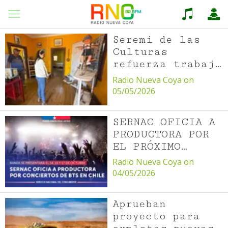
Seremi de las
Culturas
refuerza trabajo
territorial con
Radio Nueva Coya on
agenda cultural
05/05/2026
en Mejillones,
María Elena y
SERNAC OFICIA A
Tocopilla
PRODUCTORA POR
EL PRÓXIMO
CONCIERTO DE LA
Radio Nueva Coya on
BANDA SURCOREANA
04/05/2026
BTS
Aprueban
proyecto para