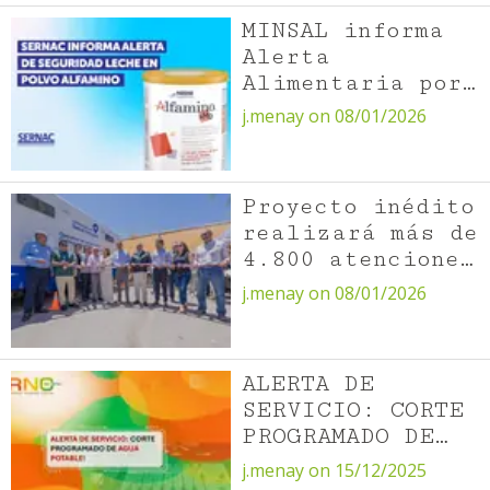
primaria
MINSAL informa
Alerta
Alimentaria por
producto
j.menay on 08/01/2026
ALFAMINO.
Fórmula infantil
para necesidades
Proyecto inédito
especiales
realizará más de
4.800 atenciones
médicas
j.menay on 08/01/2026
especializadas
en Quillagua y
María Elena
ALERTA DE
SERVICIO: CORTE
PROGRAMADO DE
AGUA POTABLE
j.menay on 15/12/2025