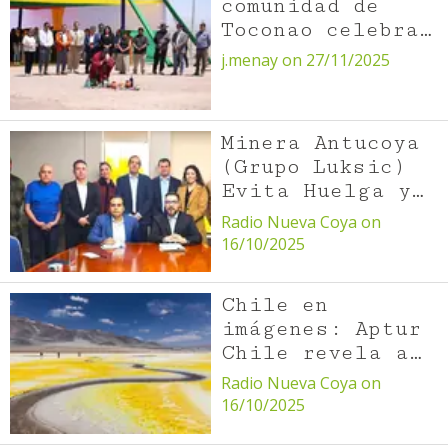
comunidad de
Toconao celebran
la inauguración
j.menay on 27/11/2025
del Huerto Solar
tras más de 12
años de trabajo
Minera Antucoya
(Grupo Luksic)
Evita Huelga y
Sindicato Logra
Radio Nueva Coya on
Histórico Bono.
16/10/2025
Chile en
imágenes: Aptur
Chile revela a
los ganadores de
Radio Nueva Coya on
su 9° Concurso
16/10/2025
de Fotografía