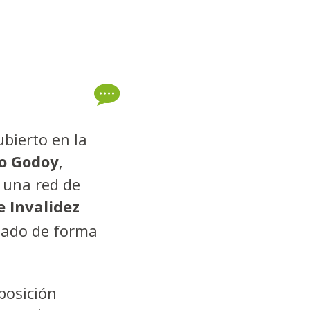
bierto en la
to Godoy
,
 una red de
 Invalidez
tado de forma
posición