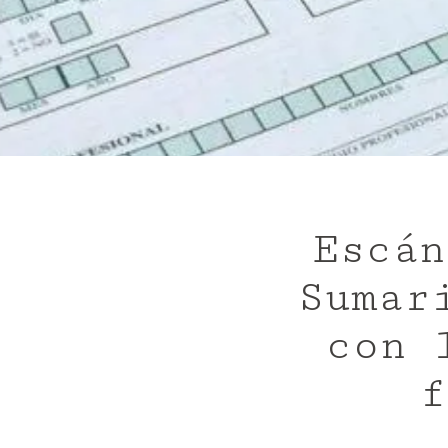
Escán
Sumar
con 
f