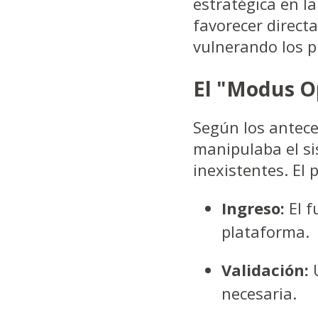
estratégica en l
favorecer direct
vulnerando los p
El "Modus O
Según los antece
manipulaba el si
inexistentes. El 
Ingreso:
El f
plataforma.
Validación:
U
necesaria.