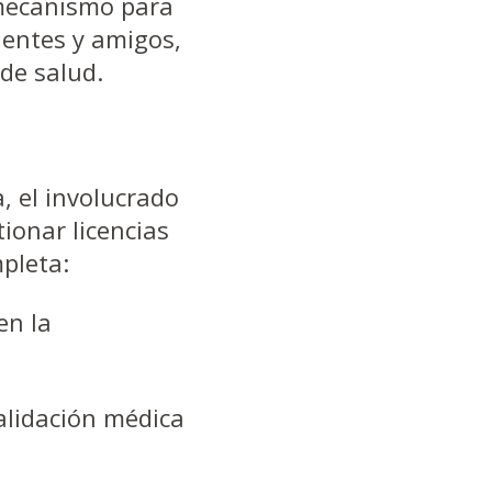
 mecanismo para
ientes y amigos,
de salud.
, el involucrado
ionar licencias
mpleta:
en la
validación médica