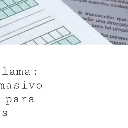
alama:
masivo
 para
os