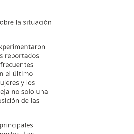
sobre la situación
 experimentaron
os reportados
 frecuentes
ún el último
ujeres y los
leja no solo una
sición de las
 principales
portes. Las