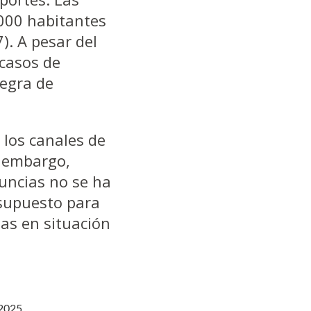
,000 habitantes
). A pesar del
 casos de
negra de
 los canales de
n embargo,
nuncias no se ha
esupuesto para
nas en situación
025.