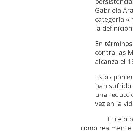
persistencia
Gabriela Ara
categoría «i
la definició
En términos 
contra las M
alcanza el 19
Estos porcen
han sufrido
una reducci
vez en la vi
El reto para la
como realmente a