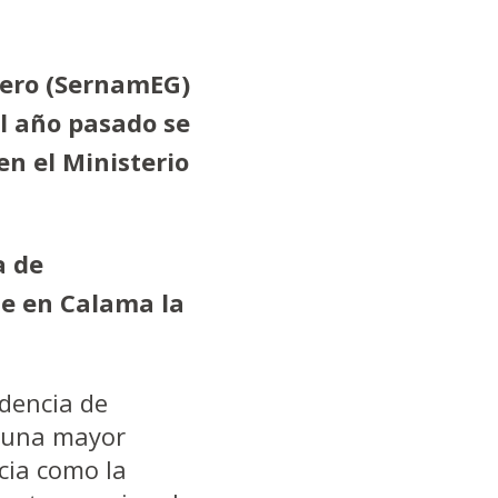
énero (SernamEG)
l año pasado se
en el Ministerio
a de
ue en Calama la
ndencia de
o una mayor
icia como la